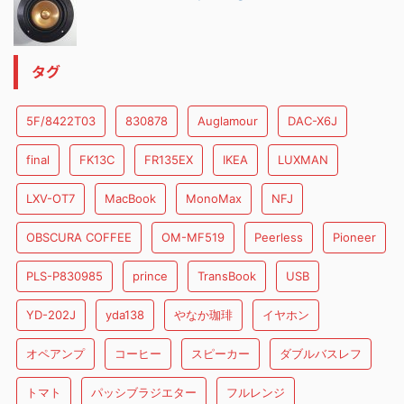
タグ
5F/8422T03
830878
Auglamour
DAC-X6J
final
FK13C
FR135EX
IKEA
LUXMAN
LXV-OT7
MacBook
MonoMax
NFJ
OBSCURA COFFEE
OM-MF519
Peerless
Pioneer
PLS-P830985
prince
TransBook
USB
YD-202J
yda138
やなか珈琲
イヤホン
オペアンプ
コーヒー
スピーカー
ダブルバスレフ
トマト
パッシブラジエター
フルレンジ