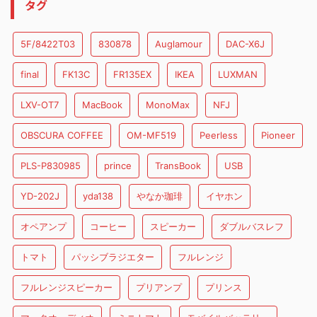
タグ
5F/8422T03
830878
Auglamour
DAC-X6J
final
FK13C
FR135EX
IKEA
LUXMAN
LXV-OT7
MacBook
MonoMax
NFJ
OBSCURA COFFEE
OM-MF519
Peerless
Pioneer
PLS-P830985
prince
TransBook
USB
YD-202J
yda138
やなか珈琲
イヤホン
オペアンプ
コーヒー
スピーカー
ダブルバスレフ
トマト
パッシブラジエター
フルレンジ
フルレンジスピーカー
プリアンプ
プリンス