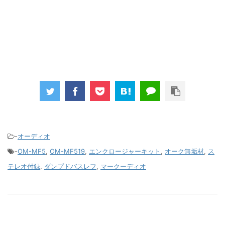
-
オーディオ
-
OM-MF5
,
OM-MF519
,
エンクロージャーキット
,
オーク無垢材
,
ス
テレオ付録
,
ダンプドバスレフ
,
マークーディオ