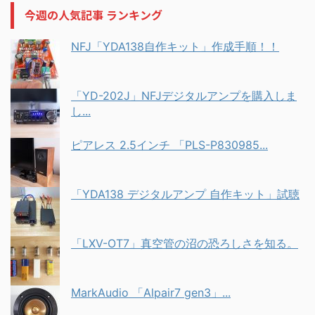
今週の人気記事 ランキング
NFJ「YDA138自作キット」作成手順！！
「YD-202J」NFJデジタルアンプを購入しま
し...
ピアレス 2.5インチ 「PLS-P830985...
「YDA138 デジタルアンプ 自作キット」試聴
「LXV-OT7」真空管の沼の恐ろしさを知る。
MarkAudio 「Alpair7 gen3」...