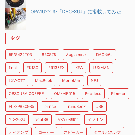
OPA1622 を「DAC-X6J」に搭載してみた...
タグ
5F/8422T03
830878
Auglamour
DAC-X6J
final
FK13C
FR135EX
IKEA
LUXMAN
LXV-OT7
MacBook
MonoMax
NFJ
OBSCURA COFFEE
OM-MF519
Peerless
Pioneer
PLS-P830985
prince
TransBook
USB
YD-202J
yda138
やなか珈琲
イヤホン
オペアンプ
コーヒー
スピーカー
ダブルバスレフ