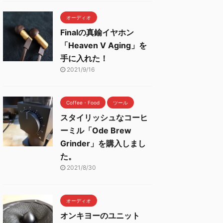
オーディオ
Finalの真鍮イヤホン
「Heaven V Aging」を
手に入れた！
2021/9/16
Coffee・Food
ツール
スタイリッシュなコーヒ
ーミル「Ode Brew
Grinder」を購入しまし
た。
2021/8/30
オーディオ
オンキヨーのユニット