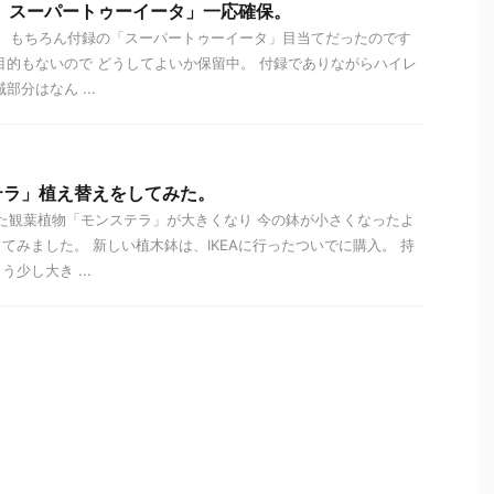
 スーパートゥーイータ」一応確保。
。 もちろん付録の「スーパートゥーイータ」目当てだったのです
目的もないので どうしてよいか保留中。 付録でありながらハイレ
部分はなん ...
テラ」植え替えをしてみた。
た観葉植物「モンステラ」が大きくなり 今の鉢が小さくなったよ
てみました。 新しい植木鉢は、IKEAに行ったついでに購入。 持
少し大き ...