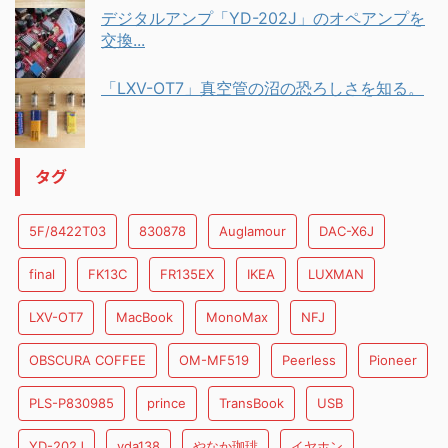
デジタルアンプ「YD-202J」のオペアンプを
交換...
「LXV-OT7」真空管の沼の恐ろしさを知る。
タグ
5F/8422T03
830878
Auglamour
DAC-X6J
final
FK13C
FR135EX
IKEA
LUXMAN
LXV-OT7
MacBook
MonoMax
NFJ
OBSCURA COFFEE
OM-MF519
Peerless
Pioneer
PLS-P830985
prince
TransBook
USB
YD-202J
yda138
やなか珈琲
イヤホン