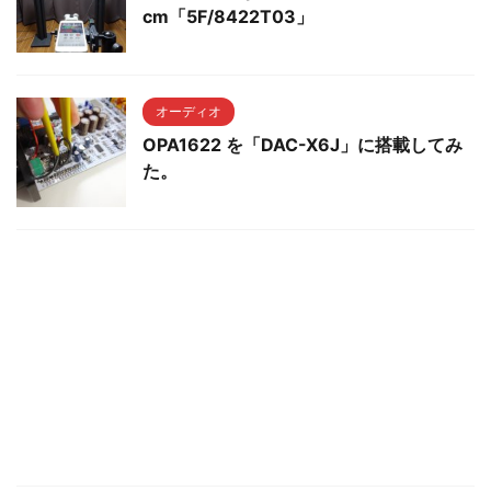
cm「5F/8422T03」
オーディオ
OPA1622 を「DAC-X6J」に搭載してみ
た。