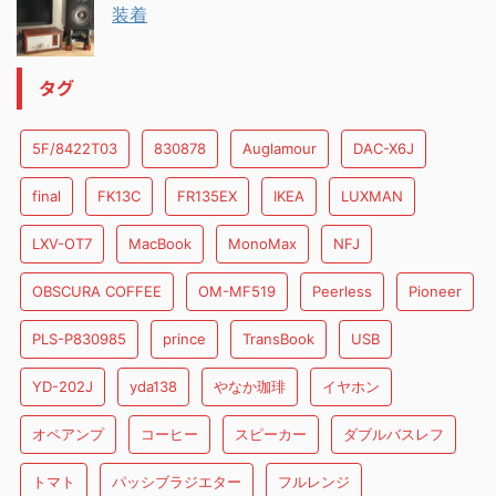
装着
タグ
5F/8422T03
830878
Auglamour
DAC-X6J
final
FK13C
FR135EX
IKEA
LUXMAN
LXV-OT7
MacBook
MonoMax
NFJ
OBSCURA COFFEE
OM-MF519
Peerless
Pioneer
PLS-P830985
prince
TransBook
USB
YD-202J
yda138
やなか珈琲
イヤホン
オペアンプ
コーヒー
スピーカー
ダブルバスレフ
トマト
パッシブラジエター
フルレンジ