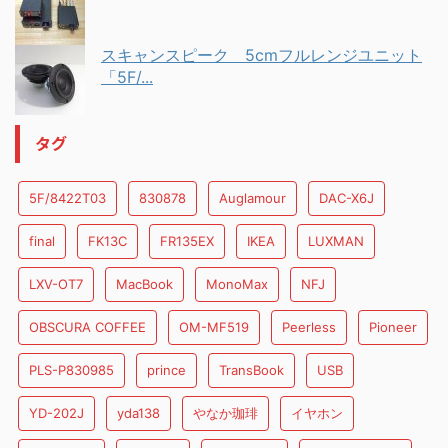
スキャンスピーク 5cmフルレンジユニット
「5F/...
タグ
5F/8422T03
830878
Auglamour
DAC-X6J
final
FK13C
FR135EX
IKEA
LUXMAN
LXV-OT7
MacBook
MonoMax
NFJ
OBSCURA COFFEE
OM-MF519
Peerless
Pioneer
PLS-P830985
prince
TransBook
USB
YD-202J
yda138
やなか珈琲
イヤホン