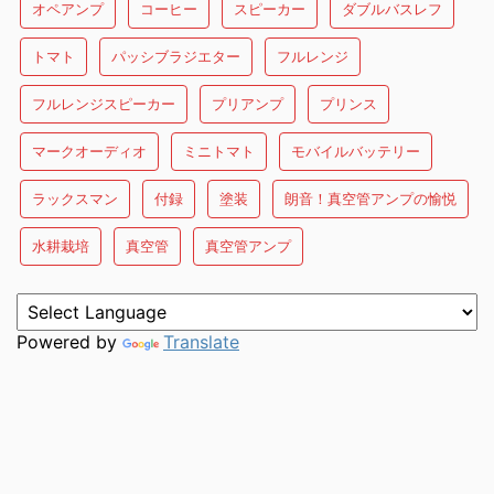
オペアンプ
コーヒー
スピーカー
ダブルバスレフ
トマト
パッシブラジエター
フルレンジ
フルレンジスピーカー
プリアンプ
プリンス
マークオーディオ
ミニトマト
モバイルバッテリー
ラックスマン
付録
塗装
朗音！真空管アンプの愉悦
水耕栽培
真空管
真空管アンプ
Powered by
Translate