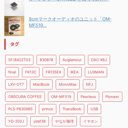
8cmマークオーディオのユニット「OM-
MF519...
タグ
5F/8422T03
830878
Auglamour
DAC-X6J
final
FK13C
FR135EX
IKEA
LUXMAN
LXV-OT7
MacBook
MonoMax
NFJ
OBSCURA COFFEE
OM-MF519
Peerless
Pioneer
PLS-P830985
prince
TransBook
USB
YD-202J
yda138
やなか珈琲
イヤホン