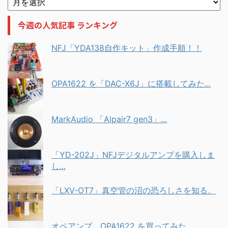
今週の人気記事 ランキング
NFJ「YDA138自作キット」作成手順！！
OPA1622 を「DAC-X6J」に搭載してみた...
MarkAudio 「Alpair7 gen3」...
「YD-202J」NFJデジタルアンプを購入しま
し...
「LXV-OT7」真空管の沼の恐ろしさを知る。
オペアンプ OPA1622 を買ってみた。