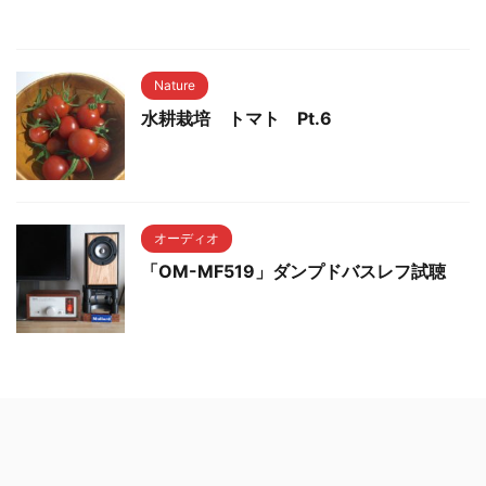
Nature
水耕栽培 トマト Pt.6
オーディオ
「OM-MF519」ダンプドバスレフ試聴