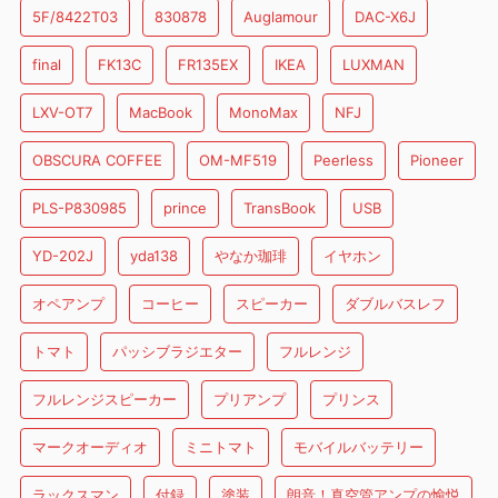
5F/8422T03
830878
Auglamour
DAC-X6J
final
FK13C
FR135EX
IKEA
LUXMAN
LXV-OT7
MacBook
MonoMax
NFJ
OBSCURA COFFEE
OM-MF519
Peerless
Pioneer
PLS-P830985
prince
TransBook
USB
YD-202J
yda138
やなか珈琲
イヤホン
オペアンプ
コーヒー
スピーカー
ダブルバスレフ
トマト
パッシブラジエター
フルレンジ
フルレンジスピーカー
プリアンプ
プリンス
マークオーディオ
ミニトマト
モバイルバッテリー
ラックスマン
付録
塗装
朗音！真空管アンプの愉悦