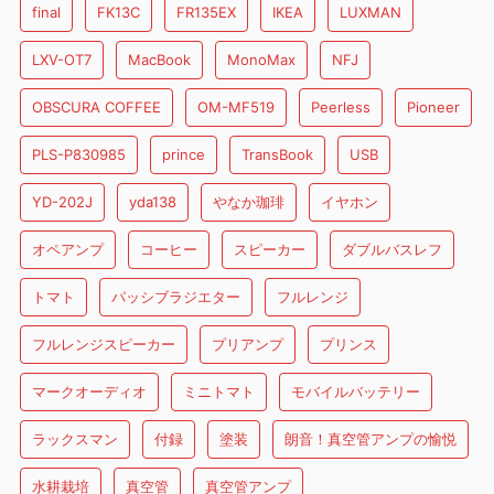
final
FK13C
FR135EX
IKEA
LUXMAN
LXV-OT7
MacBook
MonoMax
NFJ
OBSCURA COFFEE
OM-MF519
Peerless
Pioneer
PLS-P830985
prince
TransBook
USB
YD-202J
yda138
やなか珈琲
イヤホン
オペアンプ
コーヒー
スピーカー
ダブルバスレフ
トマト
パッシブラジエター
フルレンジ
フルレンジスピーカー
プリアンプ
プリンス
マークオーディオ
ミニトマト
モバイルバッテリー
ラックスマン
付録
塗装
朗音！真空管アンプの愉悦
水耕栽培
真空管
真空管アンプ