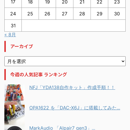
17
18
19
20
21
22
23
24
25
26
27
28
29
30
31
« 8月
アーカイブ
今週の人気記事 ランキング
NFJ「YDA138自作キット」作成手順！！
OPA1622 を「DAC-X6J」に搭載してみた...
MarkAudio 「Alpair7 gen3」...