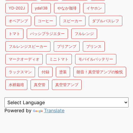
YD-202J
yda138
やなか珈琲
イヤホン
オペアンプ
コーヒー
スピーカー
ダブルバスレフ
トマト
パッシブラジエター
フルレンジ
フルレンジスピーカー
プリアンプ
プリンス
マークオーディオ
ミニトマト
モバイルバッテリー
ラックスマン
付録
塗装
朗音！真空管アンプの愉悦
水耕栽培
真空管
真空管アンプ
Powered by
Translate