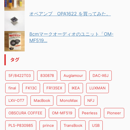
オペアンプ OPA1622 を買ってみた。
8cmマークオーディオのユニット「OM-
MF519...
タグ
5F/8422T03
830878
Auglamour
DAC-X6J
final
FK13C
FR135EX
IKEA
LUXMAN
LXV-OT7
MacBook
MonoMax
NFJ
OBSCURA COFFEE
OM-MF519
Peerless
Pioneer
PLS-P830985
prince
TransBook
USB