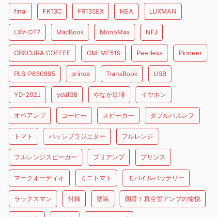
final
FK13C
FR135EX
IKEA
LUXMAN
LXV-OT7
MacBook
MonoMax
NFJ
OBSCURA COFFEE
OM-MF519
Peerless
Pioneer
PLS-P830985
prince
TransBook
USB
YD-202J
yda138
やなか珈琲
イヤホン
オペアンプ
コーヒー
スピーカー
ダブルバスレフ
トマト
パッシブラジエター
フルレンジ
フルレンジスピーカー
プリアンプ
プリンス
マークオーディオ
ミニトマト
モバイルバッテリー
ラックスマン
付録
塗装
朗音！真空管アンプの愉悦