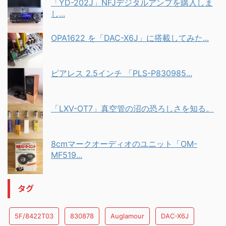
「YD-202J」NFJデジタルアンプを購入しま
し...
OPA1622 を「DAC-X6J」に搭載してみた...
ピアレス 2.5インチ 「PLS-P830985...
「LXV-OT7」真空管の沼の恐ろしさを知る。
8cmマークオーディオのユニット「OM-
MF519...
タグ
5F/8422T03
830878
Auglamour
DAC-X6J