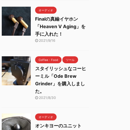
オーディオ
Finalの真鍮イヤホン
「Heaven V Aging」を
手に入れた！
2021/9/16
Coffee・Food
ツール
スタイリッシュなコーヒ
ーミル「Ode Brew
Grinder」を購入しまし
た。
2021/8/30
オーディオ
オンキヨーのユニット