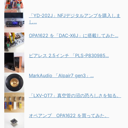
「YD-202J」NFJデジタルアンプを購入しま
し...
OPA1622 を「DAC-X6J」に搭載してみた...
ピアレス 2.5インチ 「PLS-P830985...
MarkAudio 「Alpair7 gen3」...
「LXV-OT7」真空管の沼の恐ろしさを知る。
オペアンプ OPA1622 を買ってみた。