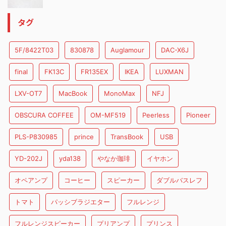
タグ
5F/8422T03
830878
Auglamour
DAC-X6J
final
FK13C
FR135EX
IKEA
LUXMAN
LXV-OT7
MacBook
MonoMax
NFJ
OBSCURA COFFEE
OM-MF519
Peerless
Pioneer
PLS-P830985
prince
TransBook
USB
YD-202J
yda138
やなか珈琲
イヤホン
オペアンプ
コーヒー
スピーカー
ダブルバスレフ
トマト
パッシブラジエター
フルレンジ
フルレンジスピーカー
プリアンプ
プリンス