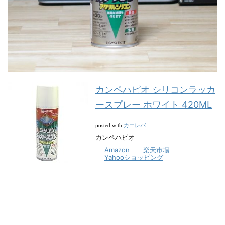
カンペハピオ シリコンラッカ
ースプレー ホワイト 420ML
カエレバ
posted with
カンペハピオ
Amazon
楽天市場
Yahooショッピング