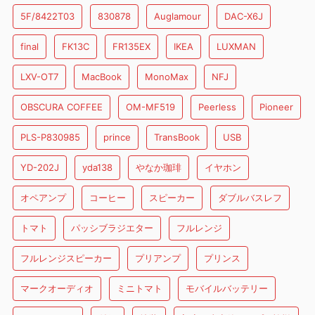
5F/8422T03
830878
Auglamour
DAC-X6J
final
FK13C
FR135EX
IKEA
LUXMAN
LXV-OT7
MacBook
MonoMax
NFJ
OBSCURA COFFEE
OM-MF519
Peerless
Pioneer
PLS-P830985
prince
TransBook
USB
YD-202J
yda138
やなか珈琲
イヤホン
オペアンプ
コーヒー
スピーカー
ダブルバスレフ
トマト
パッシブラジエター
フルレンジ
フルレンジスピーカー
プリアンプ
プリンス
マークオーディオ
ミニトマト
モバイルバッテリー