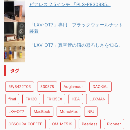
ピアレス 2.5インチ 「PLS-P830985...
「LXV-OT7」専用 ブラックウォールナット
装着
「LXV-OT7」真空管の沼の恐ろしさを知る。
タグ
5F/8422T03
830878
Auglamour
DAC-X6J
final
FK13C
FR135EX
IKEA
LUXMAN
LXV-OT7
MacBook
MonoMax
NFJ
OBSCURA COFFEE
OM-MF519
Peerless
Pioneer