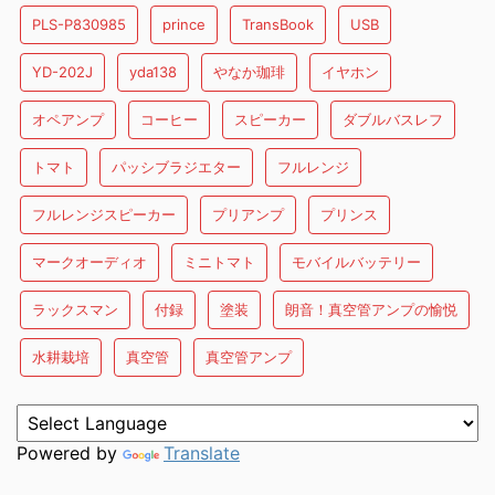
PLS-P830985
prince
TransBook
USB
YD-202J
yda138
やなか珈琲
イヤホン
オペアンプ
コーヒー
スピーカー
ダブルバスレフ
トマト
パッシブラジエター
フルレンジ
フルレンジスピーカー
プリアンプ
プリンス
マークオーディオ
ミニトマト
モバイルバッテリー
ラックスマン
付録
塗装
朗音！真空管アンプの愉悦
水耕栽培
真空管
真空管アンプ
Powered by
Translate