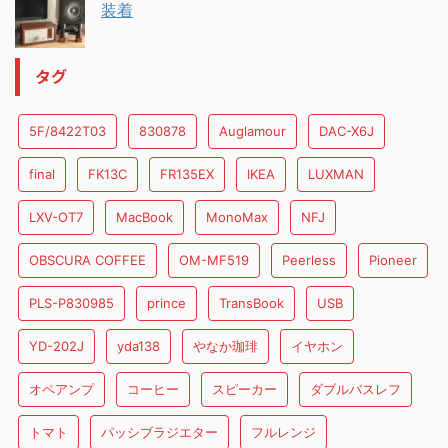
装着
タグ
5F/8422T03
830878
Auglamour
DAC-X6J
final
FK13C
FR135EX
IKEA
LUXMAN
LXV-OT7
MacBook
MonoMax
NFJ
OBSCURA COFFEE
OM-MF519
Peerless
Pioneer
PLS-P830985
prince
TransBook
USB
YD-202J
yda138
やなか珈琲
イヤホン
オペアンプ
コーヒー
スピーカー
ダブルバスレフ
トマト
パッシブラジエター
フルレンジ