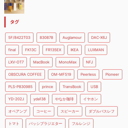
タグ
5F/8422T03
830878
Auglamour
DAC-X6J
final
FK13C
FR135EX
IKEA
LUXMAN
LXV-OT7
MacBook
MonoMax
NFJ
OBSCURA COFFEE
OM-MF519
Peerless
Pioneer
PLS-P830985
prince
TransBook
USB
YD-202J
yda138
やなか珈琲
イヤホン
オペアンプ
コーヒー
スピーカー
ダブルバスレフ
トマト
パッシブラジエター
フルレンジ