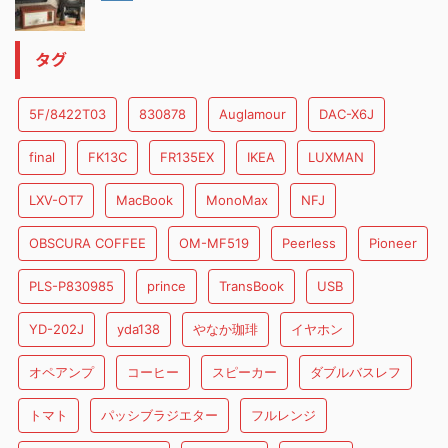
タグ
5F/8422T03
830878
Auglamour
DAC-X6J
final
FK13C
FR135EX
IKEA
LUXMAN
LXV-OT7
MacBook
MonoMax
NFJ
OBSCURA COFFEE
OM-MF519
Peerless
Pioneer
PLS-P830985
prince
TransBook
USB
YD-202J
yda138
やなか珈琲
イヤホン
オペアンプ
コーヒー
スピーカー
ダブルバスレフ
トマト
パッシブラジエター
フルレンジ